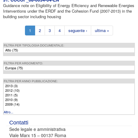
Guidance note on Eligibility of Energy Efficiency and Renewable Energies
Interventions under the ERDF and the Cohesion Fund (2007-2013) in the
building sector including housing
1
2
3
4
seguente ›
ultima »
FILTRA PER TIPOLOGIA DOCUMENTALE:
Atto (75)
Apply Atto filter
FILTRA PER ARGOMENTO:
Europa (75)
Apply Europa filter
FILTRA PER ANNO PUBBLICAZIONE:
2013 (3)
Apply 2013 filter
2012 (10)
Apply 2012 filter
2011 (5)
Apply 2011 filter
2010 (9)
Apply 2010 filter
2009 (14)
Apply 2009 filter
Altro...
Contatti
Sede legale e amministrativa
Viale Marx 15 – 00137 Roma