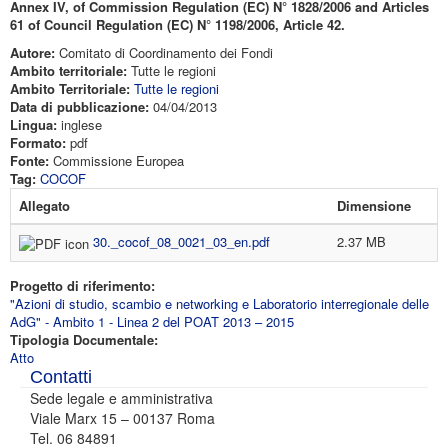
Annex IV, of Commission Regulation (EC) N° 1828/2006 and Articles
61 of Council Regulation (EC) N° 1198/2006, Article 42.
Autore:
Comitato di Coordinamento dei Fondi
Ambito territoriale:
Tutte le regioni
Ambito Territoriale:
Tutte le regioni
Data di pubblicazione:
04/04/2013
Lingua:
inglese
Formato:
pdf
Fonte:
Commissione Europea
Tag:
COCOF
Allegato
Dimensione
30._cocof_08_0021_03_en.pdf
2.37 MB
Progetto di riferimento:
"Azioni di studio, scambio e networking e Laboratorio interregionale delle
AdG" - Ambito 1 - Linea 2 del POAT 2013 – 2015
Tipologia Documentale:
Atto
Contatti
Sede legale e amministrativa
Viale Marx 15 – 00137 Roma
Tel. 06 84891