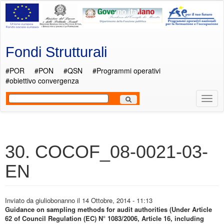
Salta al contenuto principale
Fondi Strutturali
#POR
#PON
#QSN
#Programmi operativi
#obiettivo convergenza
Most
Men
30. COCOF_08-0021-03-
EN
Inviato da
giuliobonanno
il 14 Ottobre, 2014 - 11:13
Guidance on sampling methods for audit authorities (Under Article
62 of Council Regulation (EC) N° 1083/2006, Article 16, including