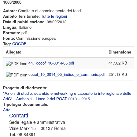
1083/2006
Autore:
Comitato di coordinamento dei fondi
Ambito Territoriale:
Tutte le regioni
Data di pubblicazione:
08/02/2012
Lingua:
Italiano
Formato:
pdf
Fonte:
Commissione europea
Tag:
COCOF
Allegato
Dimensione
44._cocof_10-0014-05.pdf
417.82 KB
cocof_10_0014_05_indice_e_sommario.pdf
251.13 KB
Progetto di riferimento:
"Azioni di studio, scambio e networking e Laboratorio interregionale delle
AdG" - Ambito 1 - Linea 2 del POAT 2013 – 2015
Tipologia Documentale:
Atto
Contatti
Sede legale e amministrativa
Viale Marx 15 – 00137 Roma
Tel. 06 84891