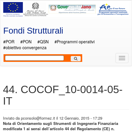
Salta al contenuto principale
Fondi Strutturali
#POR
#PON
#QSN
#Programmi operativi
#obiettivo convergenza
Most
Men
44. COCOF_10-0014-05-
IT
Inviato da
pconsolo@formez.it
il 12 Gennaio, 2015 - 17:29
Nota di Orientamento sugli Strumenti di Ingegneria Finanziaria
modificata 1 ai sensi dell’articolo 44 del Regolamento (CE) n.