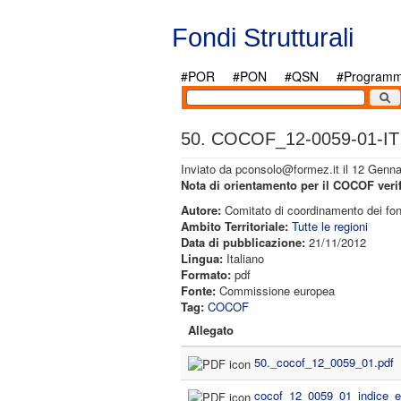
Salta al contenuto principale
Fondi Strutturali
#POR
#PON
#QSN
#Programmi
50. COCOF_12-0059-01-IT
Inviato da
pconsolo@formez.it
il 12 Genna
Nota di orientamento per il COCOF verific
Autore:
Comitato di coordinamento dei fon
Ambito Territoriale:
Tutte le regioni
Data di pubblicazione:
21/11/2012
Lingua:
Italiano
Formato:
pdf
Fonte:
Commissione europea
Tag:
COCOF
Allegato
50._cocof_12_0059_01.pdf
cocof_12_0059_01_indice_