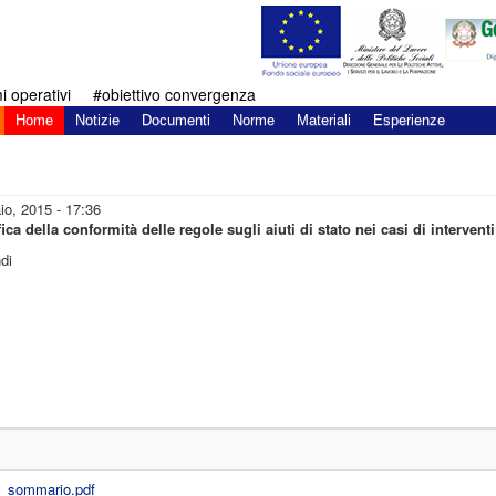
 operativi
#obiettivo convergenza
Home
Notizie
Documenti
Norme
Materiali
Esperienze
io, 2015 - 17:36
a della conformità delle regole sugli aiuti di stato nei casi di interventi 
di
e_sommario.pdf