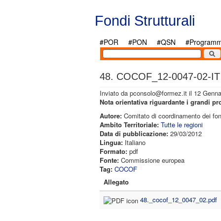
Salta al contenuto principale
Fondi Strutturali
#POR
#PON
#QSN
#Programmi
48. COCOF_12-0047-02-IT
Inviato da
pconsolo@formez.it
il 12 Genna
Nota orientativa riguardante i grandi 
Autore:
Comitato di coordinamento dei fon
Ambito Territoriale:
Tutte le regioni
Data di pubblicazione:
29/03/2012
Lingua:
Italiano
Formato:
pdf
Fonte:
Commissione europea
Tag:
COCOF
Allegato
48._cocof_12_0047_02.pdf