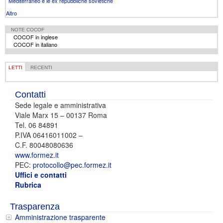
Mediterraneo e le ex repubbliche sovietiche
Altro
NOTE COCOF
COCOF in inglese
COCOF in italiano
LETTI
RECENTI
Contatti
Sede legale e amministrativa
Viale Marx 15 – 00137 Roma
Tel. 06 84891
P.IVA 06416011002 –
C.F. 80048080636
www.formez.it
PEC:
protocollo@pec.formez.it
Uffici e contatti
Rubrica
Trasparenza
Amministrazione trasparente