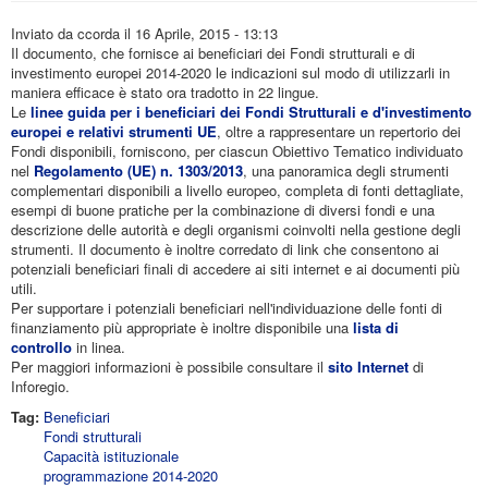
Inviato da
ccorda
il 16 Aprile, 2015 - 13:13
Il documento, che fornisce ai beneficiari dei Fondi strutturali e di
investimento europei 2014-2020 le indicazioni sul modo di utilizzarli in
maniera efficace è stato ora tradotto in 22 lingue.
Le
linee guida per i beneficiari dei Fondi Strutturali e d'investimento
europei e relativi strumenti UE
, oltre a rappresentare un repertorio dei
Fondi disponibili, forniscono, per ciascun Obiettivo Tematico individuato
nel
Regolamento (UE) n. 1303/2013
, una panoramica degli strumenti
complementari disponibili a livello europeo, completa di fonti dettagliate,
esempi di buone pratiche per la combinazione di diversi fondi e una
descrizione delle autorità e degli organismi coinvolti nella gestione degli
strumenti. Il documento è inoltre corredato di link che consentono ai
potenziali beneficiari finali di accedere ai siti internet e ai documenti più
utili.
Per supportare i potenziali beneficiari nell'individuazione delle fonti di
finanziamento più appropriate è inoltre disponibile una
lista di
controllo
in linea.
Per maggiori informazioni è possibile consultare il
sito Internet
di
Inforegio.
Tag:
Beneficiari
Fondi strutturali
Capacità istituzionale
programmazione 2014-2020