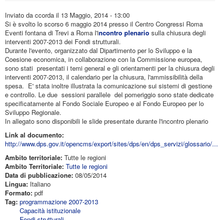
Inviato da
ccorda
il 13 Maggio, 2014 - 13:00
Si è svolto lo scorso 6 maggio 2014 presso il Centro Congressi Roma
Eventi fontana di Trevi a Roma l'i
ncontro plenario
sulla chiusura degli
interventi 2007-2013 dei Fondi strutturali.
Durante l'evento, organizzato dal Dipartimento per lo Sviluppo e la
Coesione economica, in collaborazione con la Commissione europea,
sono stati presentati i temi general e gli orientamenti per la chiusura degli
interventi 2007-2013, il calendario per la chiusura, l'ammissibilità della
spesa. E' stata inoltre illustrata la comunicazione sui sistemi di gestione
e controllo. Le due sessioni parallele del pomeriggio sono state dedicate
specificatamente al Fondo Sociale Europeo e al Fondo Europeo per lo
Sviluppo Regionale.
In allegato sono disponibili le slide presentate durante l'incontro plenario
Link al documento:
http://www.dps.gov.it/opencms/export/sites/dps/en/dps_servizi/glossario/...
Ambito territoriale:
Tutte le regioni
Ambito Territoriale:
Tutte le regioni
Data di pubblicazione:
08/05/2014
Lingua:
Italiano
Formato:
pdf
Tag:
programmazione 2007-2013
Capacità istituzionale
Fondi strutturali