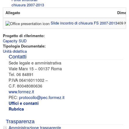
chiusura 2007-2013
Allegato
Dimen
Slide incontro di chiusura FS 2007-2013
409 K
Progetto di riferimento:
Capacity SUD
Tipologia Documentale:
Unità didattica
Contatti
Sede legale e amministrativa
Viale Marx 15 – 00137 Roma
Tel. 06 84891
P.IVA 06416011002 –
C.F. 80048080636
www.formez.it
PEC:
protocollo@pec.formez.it
Uffici e contatti
Rubrica
Trasparenza
Amministrazione trasparente