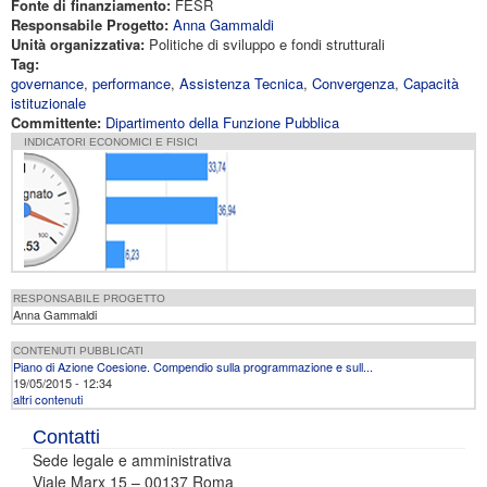
Fonte di finanziamento:
FESR
Responsabile Progetto:
Anna Gammaldi
Unità organizzativa:
Politiche di sviluppo e fondi strutturali
Tag:
governance
,
performance
,
Assistenza Tecnica
,
Convergenza
,
Capacità
istituzionale
Committente:
Dipartimento della Funzione Pubblica
INDICATORI ECONOMICI E FISICI
RESPONSABILE PROGETTO
Anna Gammaldi
CONTENUTI PUBBLICATI
Piano di Azione Coesione. Compendio sulla programmazione e sull...
19/05/2015 - 12:34
altri contenuti
Contatti
Sede legale e amministrativa
Viale Marx 15 – 00137 Roma